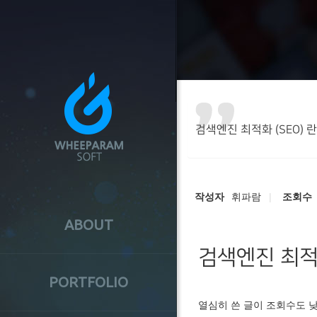
메
본
뉴
바
문
로
가
내
기
용
본
문
바
검색엔진 최적화 (SEO) 란
로
가
기
작성자
휘파람
조회수
ABOUT
검색엔진 최적화
PORTFOLIO
열심히 쓴 글이 조회수도 